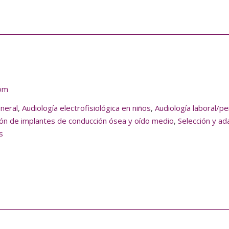
com
eneral
,
Audiología electrofisiológica en niños
,
Audiología laboral/per
ión de implantes de conducción ósea y oído medio
,
Selección y ad
s