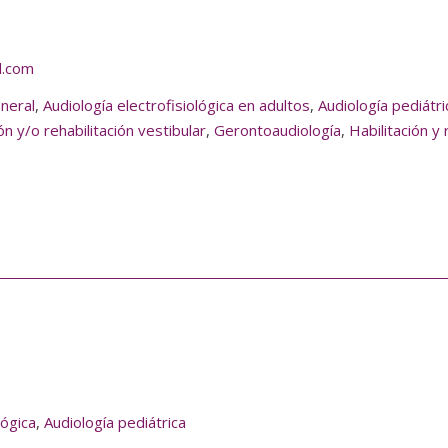
l.com
eneral
,
Audiología electrofisiológica en adultos
,
Audiología pediátri
ón y/o rehabilitación vestibular
,
Gerontoaudiología
,
Habilitación y 
lógica
,
Audiología pediátrica