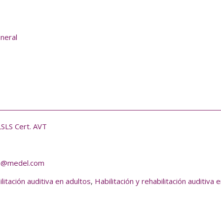
eneral
LSLS Cert. AVT
da@medel.com
ilitación auditiva en adultos
,
Habilitación y rehabilitación auditiva 