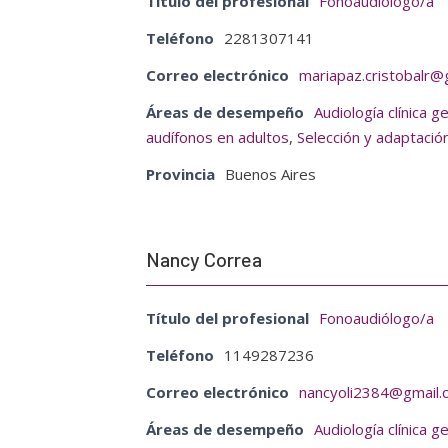
Título del profesional
Fonoaudiólogo/a
Teléfono
2281307141
Correo electrónico
mariapaz.cristobalr@
Áreas de desempeño
Audiología clínica g
audífonos en adultos
,
Selección y adaptació
Provincia
Buenos Aires
Nancy Correa
Título del profesional
Fonoaudiólogo/a
Teléfono
1149287236
Correo electrónico
nancyoli2384@gmail.
Áreas de desempeño
Audiología clínica g