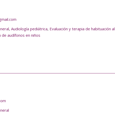
gmail.com
eneral
,
Audiología pediátrica
,
Evaluación y terapia de habituación al
n de audífonos en niños
com
eneral