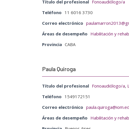
Título del profesional
Fonoaudiólogo/a
Teléfono
11 6016 3730
Correo electrónico
paulamarron2013@gm
Áreas de desempeño
Habilitación y rehab
Provincia
CABA
Paula Quiroga
Título del profesional
Fonoaudiólogo/a
,
Teléfono
1549172151
Correo electrónico
paula.quiroga@iom.ed
Áreas de desempeño
Habilitación y rehab
Provincia
Buenos Aires