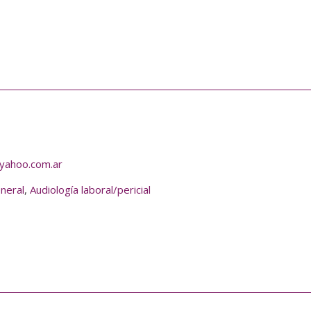
@yahoo.com.ar
eneral
,
Audiología laboral/pericial