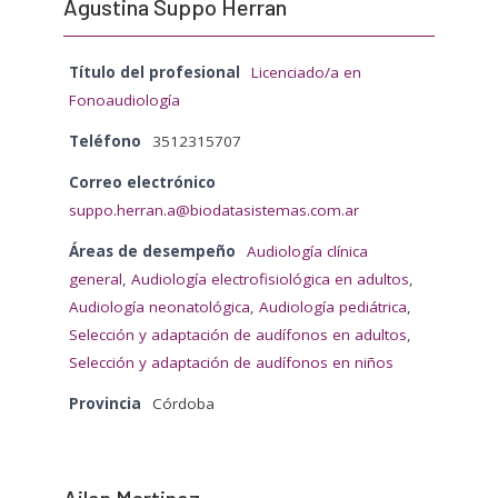
Agustina Suppo Herran
Título del profesional
Licenciado/a en
Fonoaudiología
Teléfono
3512315707
Correo electrónico
suppo.herran.a@biodatasistemas.com.ar
Áreas de desempeño
Audiología clínica
general
,
Audiología electrofisiológica en adultos
,
Audiología neonatológica
,
Audiología pediátrica
,
Selección y adaptación de audífonos en adultos
,
Selección y adaptación de audífonos en niños
Provincia
Córdoba
Ailen Martinez