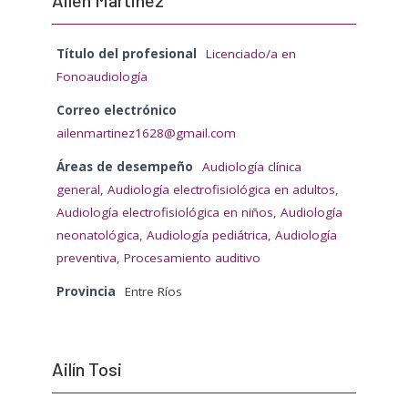
Título del profesional
Licenciado/a en
Fonoaudiología
Correo electrónico
ailenmartinez1628@gmail.com
Áreas de desempeño
Audiología clínica
general
,
Audiología electrofisiológica en adultos
,
Audiología electrofisiológica en niños
,
Audiología
neonatológica
,
Audiología pediátrica
,
Audiología
preventiva
,
Procesamiento auditivo
Provincia
Entre Ríos
Ailín Tosi