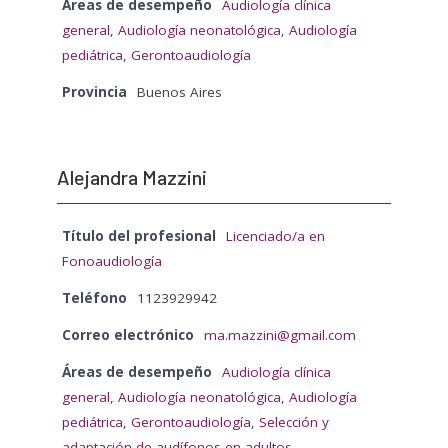
Áreas de desempeño
Audiología clínica
general
,
Audiología neonatológica
,
Audiología
pediátrica
,
Gerontoaudiología
Provincia
Buenos Aires
Alejandra Mazzini
Título del profesional
Licenciado/a en
Fonoaudiología
Teléfono
1123929942
Correo electrónico
ma.mazzini@gmail.com
Áreas de desempeño
Audiología clínica
general
,
Audiología neonatológica
,
Audiología
pediátrica
,
Gerontoaudiología
,
Selección y
adaptación de audífonos en adultos