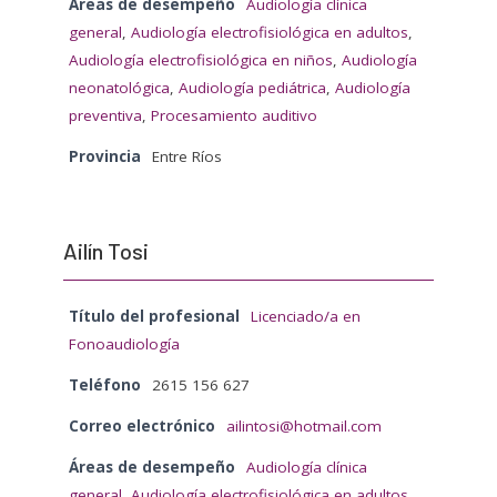
Áreas de desempeño
Audiología clínica
general
,
Audiología electrofisiológica en adultos
,
Audiología electrofisiológica en niños
,
Audiología
neonatológica
,
Audiología pediátrica
,
Audiología
preventiva
,
Procesamiento auditivo
Provincia
Entre Ríos
Ailín Tosi
Título del profesional
Licenciado/a en
Fonoaudiología
Teléfono
2615 156 627
Correo electrónico
ailintosi@hotmail.com
Áreas de desempeño
Audiología clínica
general
,
Audiología electrofisiológica en adultos
,