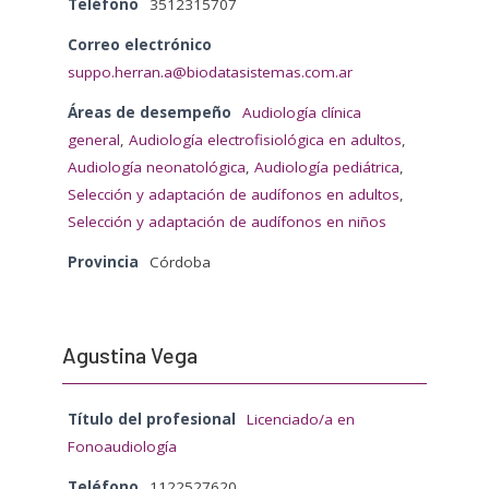
Teléfono
3512315707
Correo electrónico
suppo.herran.a@biodatasistemas.com.ar
Áreas de desempeño
Audiología clínica
general
,
Audiología electrofisiológica en adultos
,
Audiología neonatológica
,
Audiología pediátrica
,
Selección y adaptación de audífonos en adultos
,
Selección y adaptación de audífonos en niños
Provincia
Córdoba
Agustina Vega
Título del profesional
Licenciado/a en
Fonoaudiología
Teléfono
1122527620