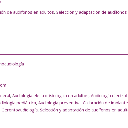
m
ión de audífonos en adultos
,
Selección y adaptación de audífonos
noaudiología
com
eneral
,
Audiología electrofisiológica en adultos
,
Audiología electrof
diología pediátrica
,
Audiología preventiva
,
Calibración de implant
,
Gerontoaudiología
,
Selección y adaptación de audífonos en adul