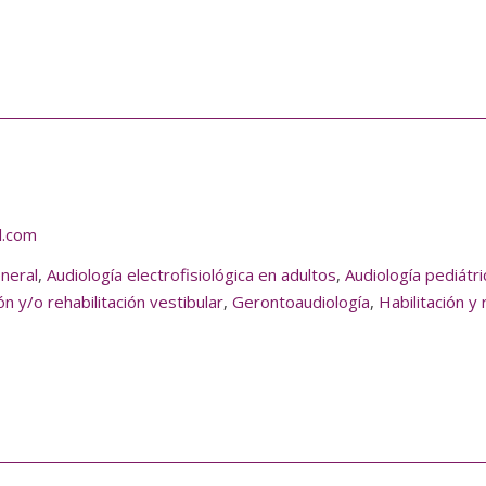
l.com
eneral
,
Audiología electrofisiológica en adultos
,
Audiología pediátri
ón y/o rehabilitación vestibular
,
Gerontoaudiología
,
Habilitación y 