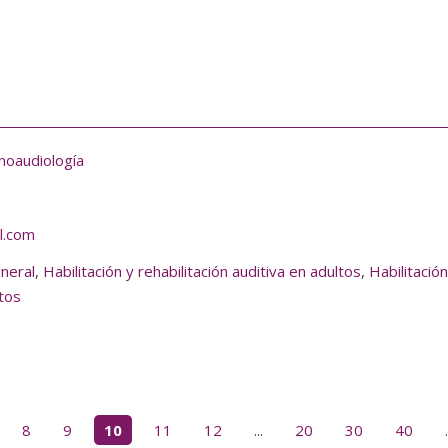
noaudiología
l.com
eneral
,
Habilitación y rehabilitación auditiva en adultos
,
Habilitación
ltos
8
9
10
11
12
...
20
30
40