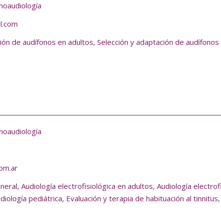
noaudiología
il.com
ión de audífonos en adultos
,
Selección y adaptación de audífonos
noaudiología
om.ar
eneral
,
Audiología electrofisiológica en adultos
,
Audiología electrof
diología pediátrica
,
Evaluación y terapia de habituación al tinnitus