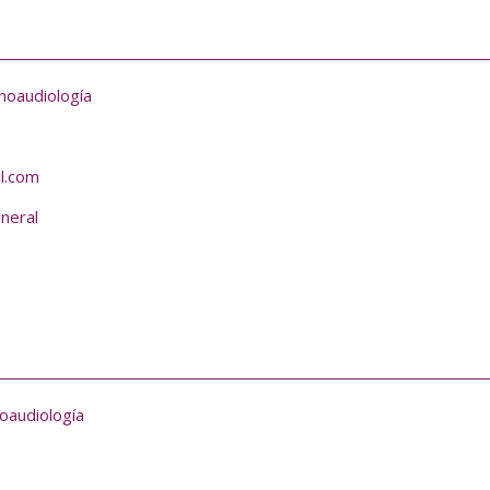
noaudiología
l.com
eneral
oaudiología