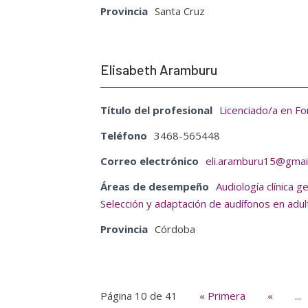
Provincia
Santa Cruz
Elisabeth Aramburu
Título del profesional
Licenciado/a en Fo
Teléfono
3468-565448
Correo electrónico
eli.aramburu15@gmai
Áreas de desempeño
Audiología clínica g
Selección y adaptación de audífonos en adu
Provincia
Córdoba
Página 10 de 41
« Primera
«
...