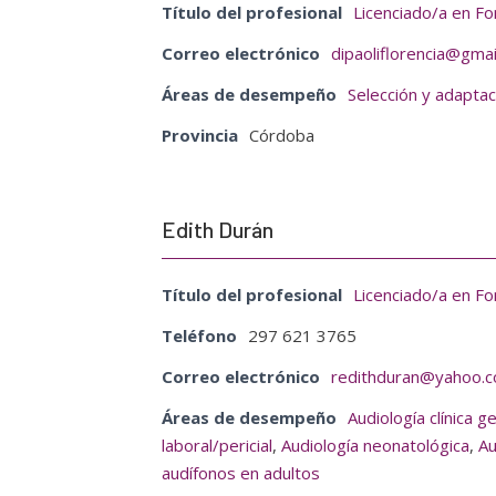
Título del profesional
Licenciado/a en Fo
Correo electrónico
dipaoliflorencia@gma
Áreas de desempeño
Selección y adaptac
Provincia
Córdoba
Edith Durán
Título del profesional
Licenciado/a en Fo
Teléfono
297 621 3765
Correo electrónico
redithduran@yahoo.c
Áreas de desempeño
Audiología clínica g
laboral/pericial
,
Audiología neonatológica
,
Au
audífonos en adultos