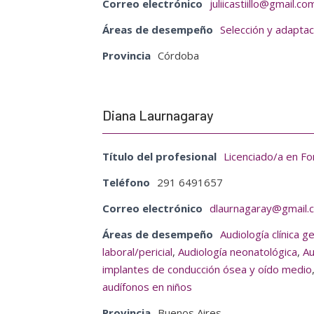
Correo electrónico
juliicastiillo@gmail.co
Áreas de desempeño
Selección y adaptac
Provincia
Córdoba
Diana Laurnagaray
Título del profesional
Licenciado/a en Fo
Teléfono
291 6491657
Correo electrónico
dlaurnagaray@gmail.
Áreas de desempeño
Audiología clínica g
laboral/pericial
,
Audiología neonatológica
,
Au
implantes de conducción ósea y oído medio
audífonos en niños
Provincia
Buenos Aires