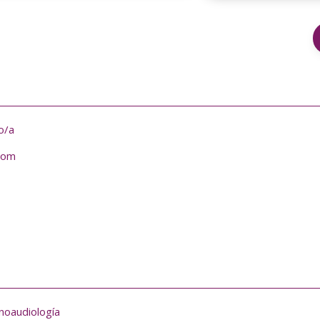
o/a
com
noaudiología