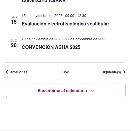
Aniversario ASARA
15 de noviembre de 2025 | 09:00
-
12:30
SÁB
15
Evaluación electrofisiológica vestibular
20 de noviembre de 2025
-
22 de noviembre de 2025
JUE
20
CONVENCIÓN ASHA 2025
Eventos
Eventos
anterior(es)
Hoy
siguiente(s)
Suscribirse al calendario