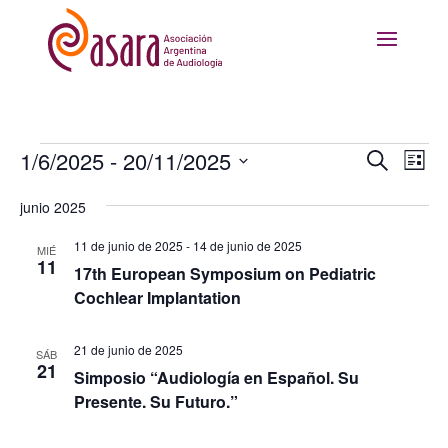
Eventos
Navega
Nav
1/6/2025
 - 
20/11/2025
Buscar
Lista
de
de
Selecciona
vis
búsque
junio 2025
la
de
y
fecha.
Eve
11 de junio de 2025
-
14 de junio de 2025
MIÉ
vistas
11
17th European Symposium on Pediatric
de
Cochlear Implantation
Evento
21 de junio de 2025
SÁB
21
Simposio “Audiología en Español. Su
Presente. Su Futuro.”