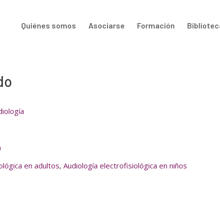
Quiénes somos
Asociarse
Formación
Bibliotec
do
iología
m
iológica en adultos
,
Audiología electrofisiológica en niños