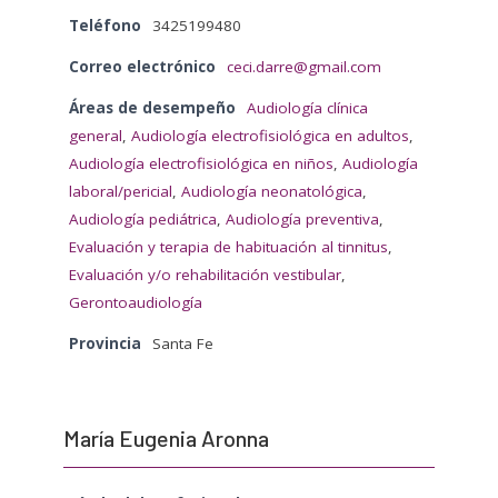
Teléfono
3425199480
Correo electrónico
ceci.darre@gmail.com
Áreas de desempeño
Audiología clínica
general
,
Audiología electrofisiológica en adultos
,
Audiología electrofisiológica en niños
,
Audiología
laboral/pericial
,
Audiología neonatológica
,
Audiología pediátrica
,
Audiología preventiva
,
Evaluación y terapia de habituación al tinnitus
,
Evaluación y/o rehabilitación vestibular
,
Gerontoaudiología
Provincia
Santa Fe
María Eugenia Aronna