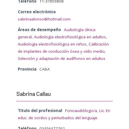
Teléfono
11-37859808
Correo electrónico
sabrinaalonso@hotmail.com
Áreas de desempeño
Audiología clínica
general
,
Audiología electrofisiológica en adultos
,
Audiología electrofisiológica en niños
,
Calibración
de implantes de conducción ósea y oído medio
,
Selección y adaptación de audífonos en adultos
Provincia
CABA
Sabrina Callau
Título del profesional
Fonoaudiólogo/a
,
Lic. En
educ. de sordos y perturbados del lenguaje
Teléfono
03456477762