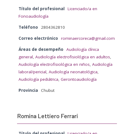
Título del profesional
Licenciado/a en
Fonoaudiología
Teléfono
2804362810
Correo electrónico
rominaercoreca@gmail.com
Áreas de desempeño
Audiología clínica
general
,
Audiología electrofisiológica en adultos
,
Audiología electrofisiológica en niños
,
Audiología
laboral/pericial
,
Audiología neonatológica
,
Audiología pediátrica
,
Gerontoaudiología
Provincia
Chubut
Romina Lettiero Ferrari
Título del profesional
Licenciado/a en