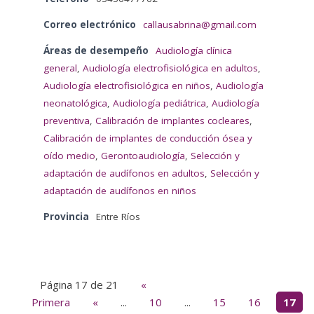
Correo electrónico
callausabrina@gmail.com
Áreas de desempeño
Audiología clínica
general
,
Audiología electrofisiológica en adultos
,
Audiología electrofisiológica en niños
,
Audiología
neonatológica
,
Audiología pediátrica
,
Audiología
preventiva
,
Calibración de implantes cocleares
,
Calibración de implantes de conducción ósea y
oído medio
,
Gerontoaudiología
,
Selección y
adaptación de audífonos en adultos
,
Selección y
adaptación de audífonos en niños
Provincia
Entre Ríos
Página 17 de 21
«
Primera
«
...
10
...
15
16
17