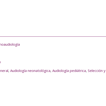
noaudiología
m
eneral
,
Audiología neonatológica
,
Audiología pediátrica
,
Selección 
e