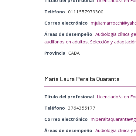
Título del profesional
Licenciado/a en Fo
Teléfono
0111557979300
Correo electrónico
mjuliamarrocchi@yah
Áreas de desempeño
Audiología clínica g
audífonos en adultos
,
Selección y adaptació
Provincia
CABA
Maria Laura Peralta Quaranta
Título del profesional
Licenciado/a en Fo
Teléfono
3764355177
Correo electrónico
mlperaltaquaranta@g
Áreas de desempeño
Audiología clínica g