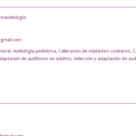
noaudiología
gmail.com
eneral
,
Audiología pediátrica
,
Calibración de implantes cocleares
,
C
adaptación de audífonos en adultos
,
Selección y adaptación de aud
a@gmail.com