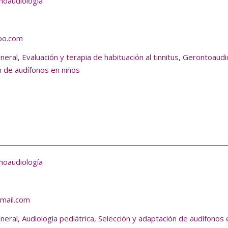
noaudiología
oo.com
eneral
,
Evaluación y terapia de habituación al tinnitus
,
Gerontoaudi
n de audífonos en niños
noaudiología
mail.com
eneral
,
Audiología pediátrica
,
Selección y adaptación de audífonos 