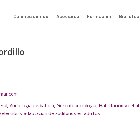
Quiénes somos
Asociarse
Formación
Bibliotec
rdillo
mail.com
eral
,
Audiología pediátrica
,
Gerontoaudiología
,
Habilitación y rehab
Selección y adaptación de audífonos en adultos